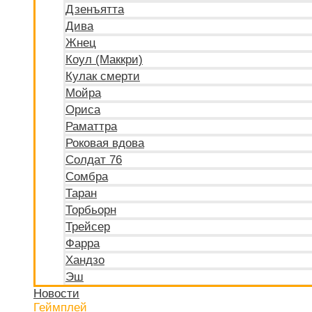
Дзенъятта
Дива
Жнец
Коул (Маккри)
Кулак смерти
Мойра
Ориса
Раматтра
Роковая вдова
Солдат 76
Сомбра
Таран
Торбьорн
Трейсер
Фарра
Хандзо
Эш
Новости
Геймплей