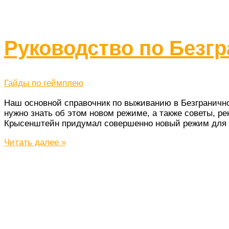
Руководство по Безг
Гайды по геймплею
Наш основной справочник по выживанию в Безгранично
нужно знать об этом новом режиме, а также советы, р
Крысенштейн придумал совершенно новый режим для на
Руководство
Читать далее »
по
Безграничной
мести
Хэллоуина
—
Overwatch