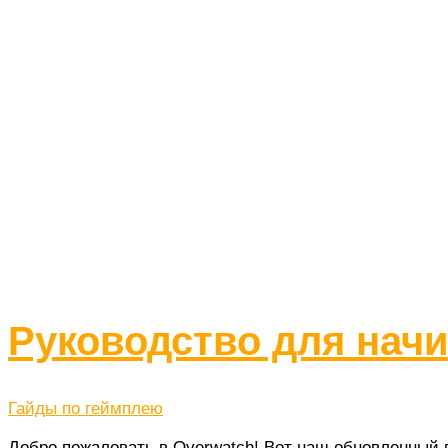
2017
Руководство для нач
Гайды по геймплею
Добро пожаловать в Overwatch! Вот наш обновленный га