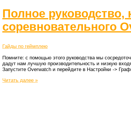
Полное руководство, 
соревновательного Ov
Гайды по геймплею
Помните: с помощью этого руководства мы сосредоточ
дадут нам лучшую производительность и низкую входящ
Запустите Overwatch и перейдите в Настройки -> Гра
Полное
Читать далее »
руководство,
как
оптимизировать
ваш
ПК,
для
соревновательного
Overwatch