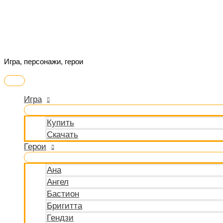
Перейти
к
содержимому
Про Овервотч 2
Игра, персонажи, герои
Главное
меню
Игра
Купить
Скачать
Герои
Ана
Ангел
Бастион
Бригитта
Гендзи