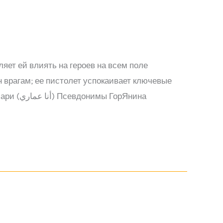
ет ей влиять на героев на всем поле
н врагам; ее пистолет успокаивает ключевые
рЯнина