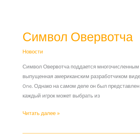
Символ Овервотча
Новости
Символ Овервотча поддается многочисленным и
выпущенная американским разработчиком видеоиг
One. Однако на самом деле он был представлен 
каждый игрок может выбрать из
Символ
Читать далее »
Овервотча