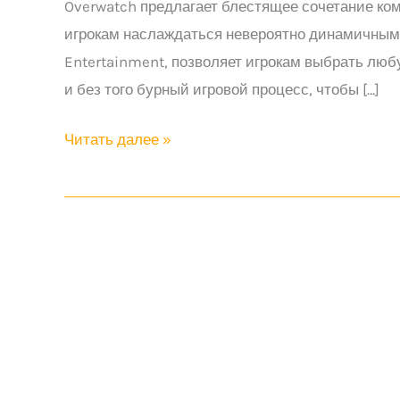
Overwatch предлагает блестящее сочетание ком
игрокам наслаждаться невероятно динамичным 
Entertainment, позволяет игрокам выбрать люб
и без того бурный игровой процесс, чтобы […]
Игры
Читать далее »
похожие
на
Овервотч
на
Андроид