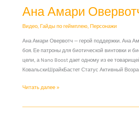
Ана Амари Овервот
Видео
,
Гайды по геймплею
,
Персонажи
Ана Амари Овервотч — герой поддержки. Ана Ам
боя. Ее патроны для биотической винтовки и б
цели, а Nano Boost дает одному из ее товарищей значительн
КовальскиШрайкБастет Статус Активный Возра
Ана
Читать далее »
Амари
Овервотч