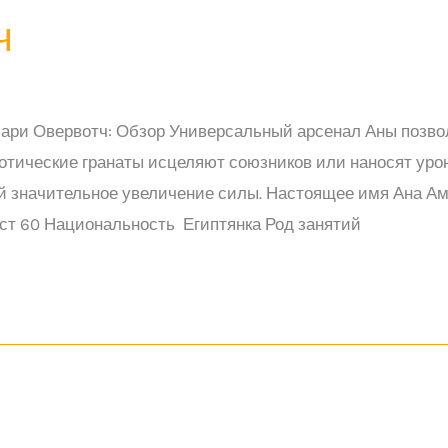
ч
ари Овервотч: Обзор Универсальный арсенал Аны позволя
иотические гранаты исцеляют союзников или наносят уро
ое увеличение силы. Настоящее имя Ана Амари (أنا عماري) Псевдонимы Го
ст 60 Национальность Египтянка Род занятий