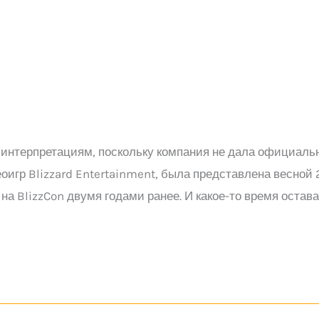
нтерпретациям, поскольку компания не дала официально
р Blizzard Entertainment, была представлена ​​весной 20
на BlizzCon двумя годами ранее. И какое-то время остав