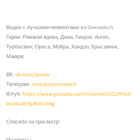
Видео с лучшими моментами из Overwatch.
Герои: Роковая вдова, Дива, Гендзи, Ангел,
Турбосвин, Ориса, Мойра, Хандзо, Крысавчик,
Маккри.
ВК:
vk.com/proow
Телеграм:
t.me/prooverwatch
Ютуб:
https://www.youtube.com/channel/UCLVfnGS
wceGuRr9p8oEvd4g
Спасибо за просмотр!
Поделись: