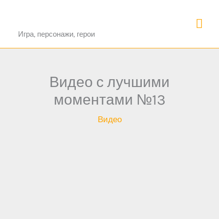
Перейти
Про Овервотч 2
Гла
к
Игра, персонажи, герои
содержимому
ме
Видео с лучшими
моментами №13
Видео