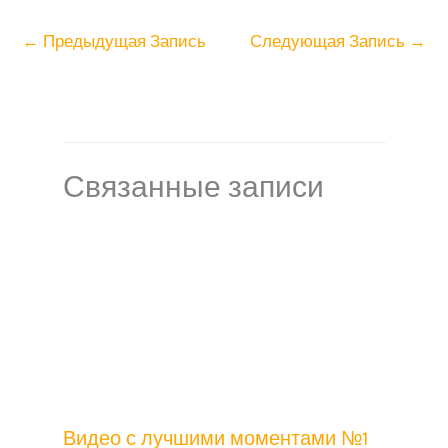
n
n
в
←
Предыдущая Запись
Следующая Запись
→
i
a
и
k
l
т
i
ь
Связанные записи
Видео с лучшими моментами №1