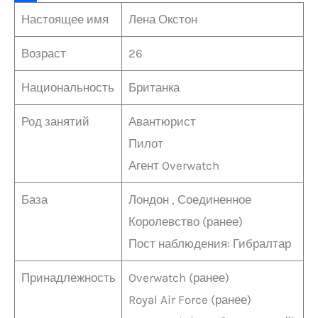
a
i
k
e
i
r
О
Настоящее имя
Лена Окстон
m
n
l
J
l
i
т
Возраст
26
k
a
o
.
n
п
s
u
R
t
р
Национальность
Британка
s
r
u
а
Род занятий
Авантюрист
n
n
в
Пилот
i
a
и
Агент Overwatch
k
l
т
i
ь
База
Лондон , Соединенное
Королевство (ранее)
Пост наблюдения: Гибралтар
Принадлежность
Overwatch (ранее)
Royal Air Force (ранее)