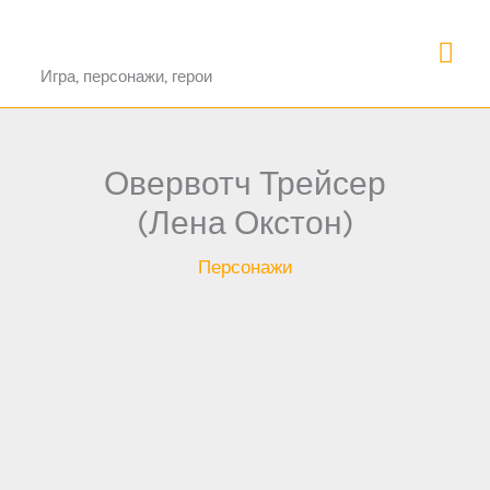
Перейти
Про Овервотч 2
Гла
к
Игра, персонажи, герои
содержимому
ме
Овервотч Трейсер
(Лена Окстон)
Персонажи