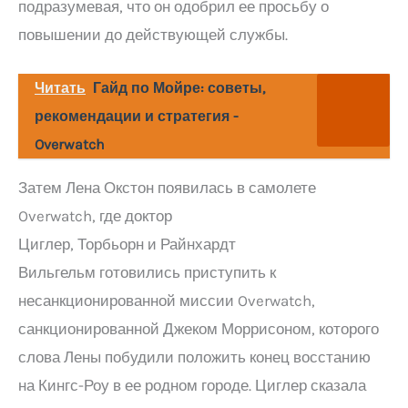
подразумевая, что он одобрил ее просьбу о
повышении до действующей службы.
Читать
Гайд по Мойре: советы,
рекомендации и стратегия -
Overwatch
Затем Лена Окстон появилась в самолете
Overwatch, где доктор
Циглер, Торбьорн и Райнхардт
Вильгельм готовились приступить к
несанкционированной миссии Overwatch,
санкционированной Джеком Моррисоном, которого
слова Лены побудили положить конец восстанию
на Кингс-Роу в ее родном городе. Циглер сказала